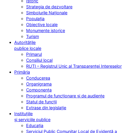
Istoric
Strategia de dezvoltare
Simbolurile Naționale
Populația
Obiective locale
Monumente istorice
Turism
Autoritățile
publice locale
Primarul
Consiliul local
RUTI – Registrul Unic al Transparenței Intereselor
Primăria
Conducerea
Organigrama
Componența
Programul de funcționare și de audiențe
Statul de funcții
Extrase din legislație
Instituțiile
și serviciile publice
Educația
Serviciul Public Comunitar Local de Evidență a