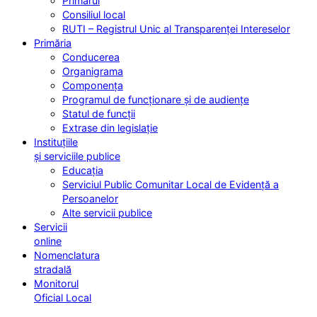
Primarul
Consiliul local
RUTI – Registrul Unic al Transparenței Intereselor
Primăria
Conducerea
Organigrama
Componența
Programul de funcționare și de audiențe
Statul de funcții
Extrase din legislație
Instituțiile
și serviciile publice
Educația
Serviciul Public Comunitar Local de Evidență a
Persoanelor
Alte servicii publice
Servicii
online
Nomenclatura
stradală
Monitorul
Oficial Local