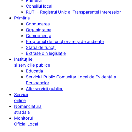
Primarul
Consiliul local
RUTI – Registrul Unic al Transparenței Intereselor
Primăria
Conducerea
Organigrama
Componența
Programul de funcționare și de audiențe
Statul de funcții
Extrase din legislație
Instituțiile
și serviciile publice
Educația
Serviciul Public Comunitar Local de Evidență a
Persoanelor
Alte servicii publice
Servicii
online
Nomenclatura
stradală
Monitorul
Oficial Local