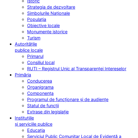
Istoric
Strategia de dezvoltare
Simbolurile Naționale
Populația
Obiective locale
Monumente istorice
Turism
Autoritățile
publice locale
Primarul
Consiliul local
RUTI – Registrul Unic al Transparenței Intereselor
Primăria
Conducerea
Organigrama
Componența
Programul de funcționare și de audiențe
Statul de funcții
Extrase din legislație
Instituțiile
și serviciile publice
Educația
Serviciul Public Comunitar Local de Evidență a