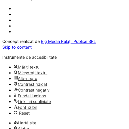
Concept realizat de
Big Media Relații Publice SRL
Skip to content
Instrumente de accesibilitate
Măriți textul
Micșorați textul
Alb-negru
Contrast ridicat
Contrast negativ
Fundal luminos
Link-uri subliniate
Font lizibil
Reset
Hartă site
Ajutor