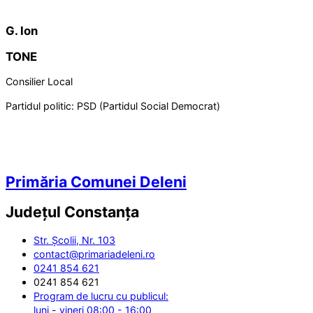
G. Ion
TONE
Consilier Local
Partidul politic:
PSD (Partidul Social Democrat)
Primăria Comunei Deleni
Județul
Constanța
Str. Școlii, Nr. 103
contact@primariadeleni.ro
0241 854 621
0241 854 621
Program de lucru cu publicul:
luni - vineri 08:00 - 16:00