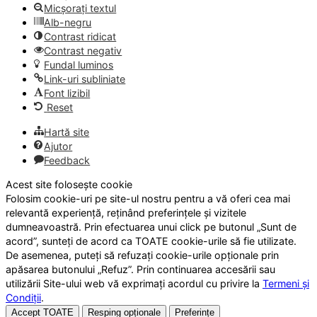
Micșorați textul
Alb-negru
Contrast ridicat
Contrast negativ
Fundal luminos
Link-uri subliniate
Font lizibil
Reset
Hartă site
Ajutor
Feedback
Acest site folosește cookie
Folosim cookie-uri pe site-ul nostru pentru a vă oferi cea mai
relevantă experiență, reținând preferințele și vizitele
dumneavoastră. Prin efectuarea unui click pe butonul „Sunt de
acord”, sunteți de acord ca TOATE cookie-urile să fie utilizate.
De asemenea, puteți să refuzați cookie-urile opționale prin
apăsarea butonului „Refuz”. Prin continuarea accesării sau
utilizării Site-ului web vă exprimați acordul cu privire la
Termeni și
Condiții
.
Accept TOATE
Resping opționale
Preferințe