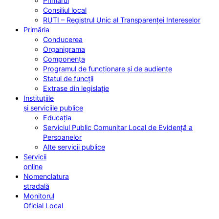
Primarul
Consiliul local
RUTI – Registrul Unic al Transparenței Intereselor
Primăria
Conducerea
Organigrama
Componența
Programul de funcționare și de audiențe
Statul de funcții
Extrase din legislație
Instituțiile
și serviciile publice
Educația
Serviciul Public Comunitar Local de Evidență a
Persoanelor
Alte servicii publice
Servicii
online
Nomenclatura
stradală
Monitorul
Oficial Local