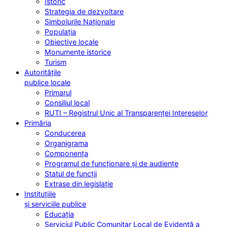
Istoric
Strategia de dezvoltare
Simbolurile Naționale
Populația
Obiective locale
Monumente istorice
Turism
Autoritățile
publice locale
Primarul
Consiliul local
RUTI – Registrul Unic al Transparenței Intereselor
Primăria
Conducerea
Organigrama
Componența
Programul de funcționare și de audiențe
Statul de funcții
Extrase din legislație
Instituțiile
și serviciile publice
Educația
Serviciul Public Comunitar Local de Evidență a