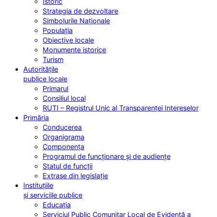
Istoric
Strategia de dezvoltare
Simbolurile Naționale
Populația
Obiective locale
Monumente istorice
Turism
Autoritățile
publice locale
Primarul
Consiliul local
RUTI – Registrul Unic al Transparenței Intereselor
Primăria
Conducerea
Organigrama
Componența
Programul de funcționare și de audiențe
Statul de funcții
Extrase din legislație
Instituțiile
și serviciile publice
Educația
Serviciul Public Comunitar Local de Evidență a