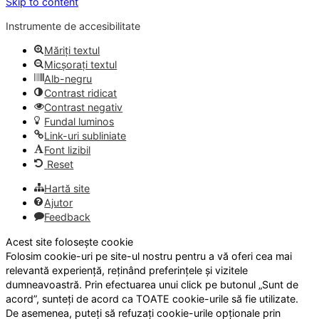
Skip to content
Instrumente de accesibilitate
Măriți textul
Micșorați textul
Alb-negru
Contrast ridicat
Contrast negativ
Fundal luminos
Link-uri subliniate
Font lizibil
Reset
Hartă site
Ajutor
Feedback
Acest site folosește cookie
Folosim cookie-uri pe site-ul nostru pentru a vă oferi cea mai
relevantă experiență, reținând preferințele și vizitele
dumneavoastră. Prin efectuarea unui click pe butonul „Sunt de
acord”, sunteți de acord ca TOATE cookie-urile să fie utilizate.
De asemenea, puteți să refuzați cookie-urile opționale prin