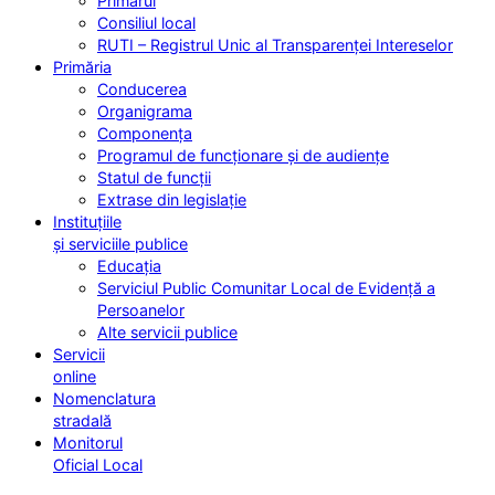
Primarul
Consiliul local
RUTI – Registrul Unic al Transparenței Intereselor
Primăria
Conducerea
Organigrama
Componența
Programul de funcționare și de audiențe
Statul de funcții
Extrase din legislație
Instituțiile
și serviciile publice
Educația
Serviciul Public Comunitar Local de Evidență a
Persoanelor
Alte servicii publice
Servicii
online
Nomenclatura
stradală
Monitorul
Oficial Local