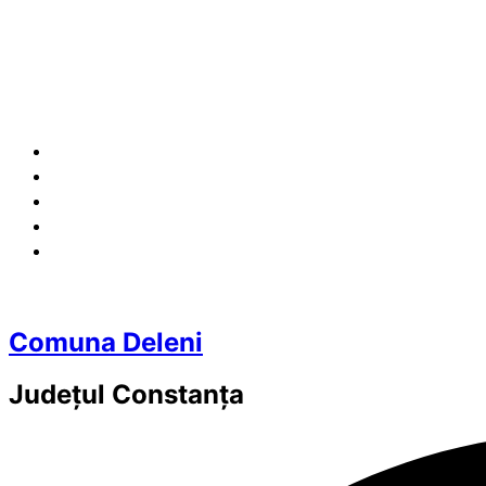
Comuna Deleni
Județul
Constanța