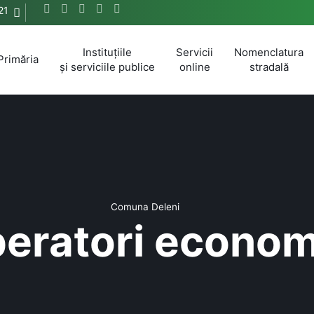
21
Instituțiile
Servicii
Nomenclatura
Primăria
și serviciile publice
online
stradală
Comuna Deleni
eratori econom