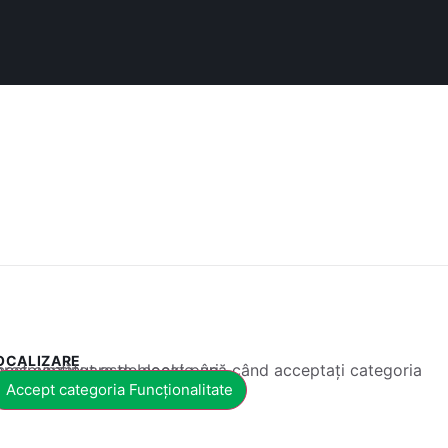
OCALIZARE
 conținut este blocat până când acceptați categoria corespunzătoare de cookie-uri.
Accept categoria Funcționalitate