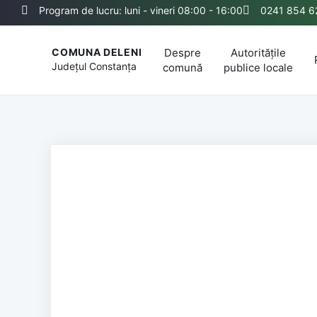
Program de lucru: luni - vineri 08:00 - 16:00
0241 854 6
Despre
Autoritățile
COMUNA DELENI
Județul
Constanța
comună
publice locale