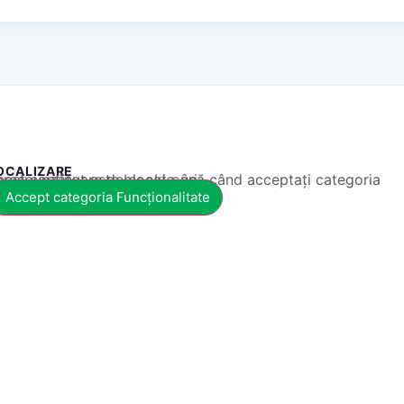
OCALIZARE
 conținut este blocat până când acceptați categoria corespunzătoare de cookie-uri.
Accept categoria Funcționalitate