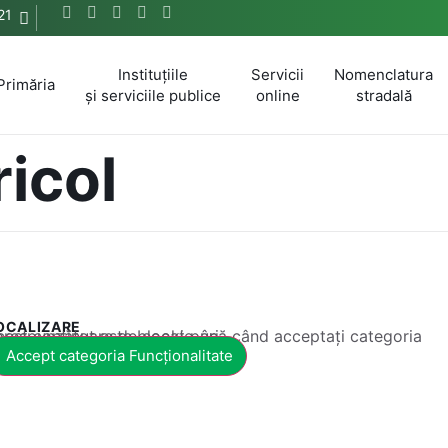
21
Instituțiile
Servicii
Nomenclatura
Primăria
și serviciile publice
online
stradală
ricol
OCALIZARE
 conținut este blocat până când acceptați categoria corespunzătoare de cookie-uri.
Accept categoria Funcționalitate