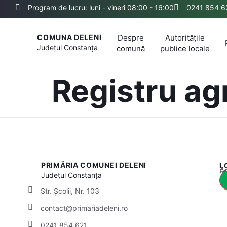
Program de lucru: luni - vineri 08:00 - 16:00
0241 854 6
Despre
Autoritățile
COMUNA DELENI
Județul
Constanța
comună
publice locale
Registru ag
PRIMĂRIA COMUNEI DELENI
L
Acest
Județul
Constanța
Str. Școlii, Nr. 103
contact@primariadeleni.ro
0241 854 621