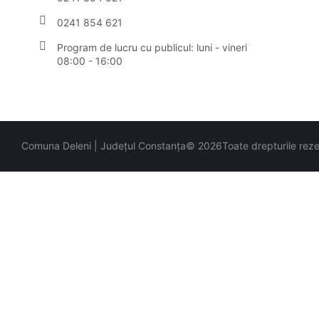
0241 854 621
Program de lucru cu publicul:
luni - vineri
08:00 - 16:00
Comuna Deleni | Județul Constanța
© 2026
Toate drepturile rez