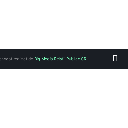
oncept realizat de
Big Media Relații Publice SRL