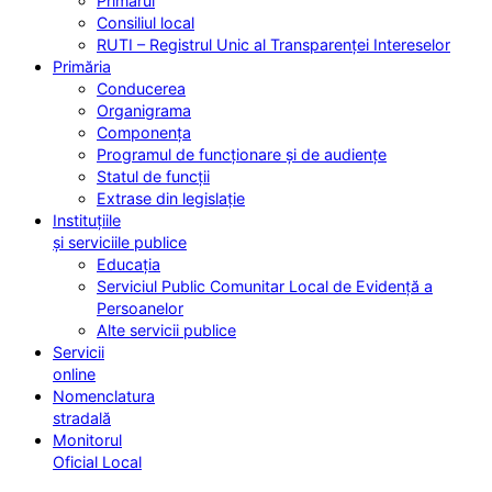
Primarul
Consiliul local
RUTI – Registrul Unic al Transparenței Intereselor
Primăria
Conducerea
Organigrama
Componența
Programul de funcționare și de audiențe
Statul de funcții
Extrase din legislație
Instituțiile
și serviciile publice
Educația
Serviciul Public Comunitar Local de Evidență a
Persoanelor
Alte servicii publice
Servicii
online
Nomenclatura
stradală
Monitorul
Oficial Local