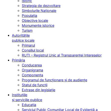
Istoric
Strategia de dezvoltare
Simbolurile Naționale
Populația
Obiective locale
Monumente istorice
Turism
Autoritățile
publice locale
Primarul
Consiliul local
RUTI – Registrul Unic al Transparenței Intereselor
Primăria
Conducerea
Organigrama
Componența
Programul de funcționare și de audiențe
Statul de funcții
Extrase din legislație
Instituțiile
și serviciile publice
Educația
Serviciul Public Comunitar Local de Evidență a