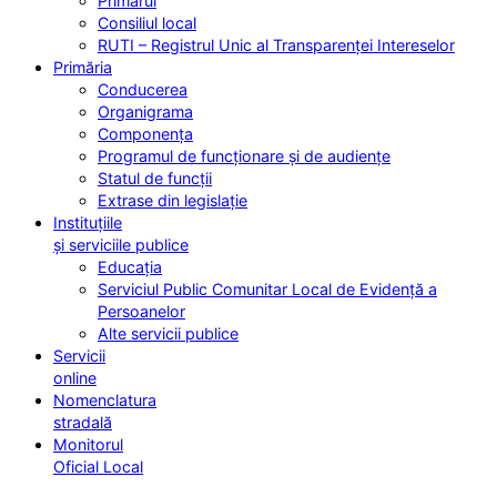
Primarul
Consiliul local
RUTI – Registrul Unic al Transparenței Intereselor
Primăria
Conducerea
Organigrama
Componența
Programul de funcționare și de audiențe
Statul de funcții
Extrase din legislație
Instituțiile
și serviciile publice
Educația
Serviciul Public Comunitar Local de Evidență a
Persoanelor
Alte servicii publice
Servicii
online
Nomenclatura
stradală
Monitorul
Oficial Local