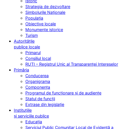
Istoric
Strategia de dezvoltare
Simbolurile Naționale
Populația
Obiective locale
Monumente istorice
Turism
Autoritățile
publice locale
Primarul
Consiliul local
RUTI – Registrul Unic al Transparenței Intereselor
Primăria
Conducerea
Organigrama
Componența
Programul de funcționare și de audiențe
Statul de funcții
Extrase din legislație
Instituțiile
și serviciile publice
Educația
Serviciul Public Comunitar Local de Evidență a